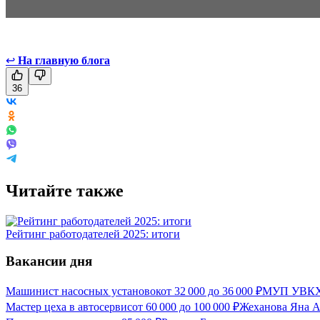
↩
На главную блога
36
Читайте также
Рейтинг работодателей 2025: итоги
Вакансии дня
Машинист насосных установок
от
32 000
до
36 000
₽
МУП УВКХ,
Мастер цеха в автосервис
от
60 000
до
100 000
₽
Жеханова Яна А