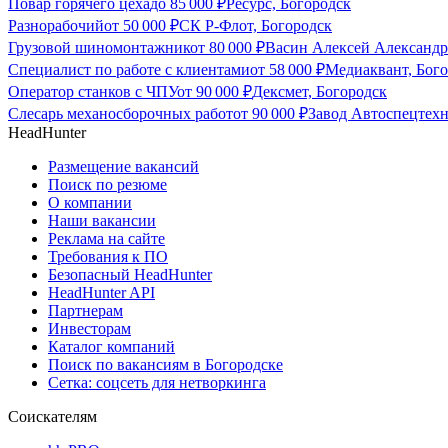
Повар горячего цеха
до
85 000
₽
Ресурс, Богородск
Разнорабочий
от
50 000
₽
СК Р-Флот, Богородск
Грузовой шиномонтажник
от
80 000
₽
Васин Алексей Александр
Специалист по работе с клиентами
от
58 000
₽
Медиаквант, Бог
Оператор станков с ЧПУ
от
90 000
₽
Дексмет, Богородск
Слесарь механосборочных работ
от
90 000
₽
Завод Автоспецтех
HeadHunter
Размещение вакансий
Поиск по резюме
О компании
Наши вакансии
Реклама на сайте
Требования к ПО
Безопасный HeadHunter
HeadHunter API
Партнерам
Инвесторам
Каталог компаний
Поиск по вакансиям в Богородске
Сетка: соцсеть для нетворкинга
Соискателям