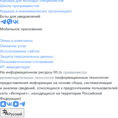
Карьера для молодых специалистов
pr@nsk.hh.ru
Школа программистов
Карьера в некоммерческих организациях
Минск
Боты для уведомлений
пр-т Дзержинского, д. 57,
10 этаж, помещение 45-1
Мобильное приложение
+375 (17)
336-03-02
Этика и комплаенс
pr@rabota.by
Оказание услуг
Использование сайтов
Алматы
Защита персональных данных
Пользовательское соглашение
пр. Абая, д. 151, БЦ Алатау,
ИТ аккредитация
12 этаж, офис 1209
На информационном ресурсе hh.ru
применяются
+7 727 232-13-13
рекомендательные технологии
(информационные технологии
pr@headhunter.com.kz
предоставления информации на основе сбора, систематизации
и анализа сведений, относящихся к предпочтениям пользователей
сети «Интернет», находящихся на территории Российской
Федерации)
Русский