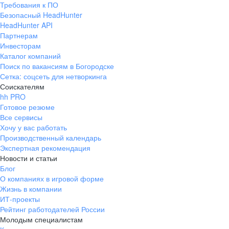
Требования к ПО
pr@ural.hh.ru
Безопасный HeadHunter
HeadHunter API
Краснодар
Партнерам
Инвесторам
ул. Янковского, д. 169, 7 этаж,
Каталог компаний
706 каб.
Поиск по вакансиям в Богородске
+7 861 205-55-57
Сетка: соцсеть для нетворкинга
pr@krd.hh.ru
Соискателям
hh PRO
Готовое резюме
Владивосток
Все сервисы
пер. Ланинский д. 4, офис 3.4
Хочу у вас работать
Производственный календарь
+7 423 202-33-28
Экспертная рекомендация
pr@dv.hh.ru
Новости и статьи
Блог
Новосибирск
О компаниях в игровой форме
Жизнь в компании
ул. Большевистская, д. 35,
ИТ-проекты
помещение 21
Рейтинг работодателей России
+7 383 207-94-64
Молодым специалистам