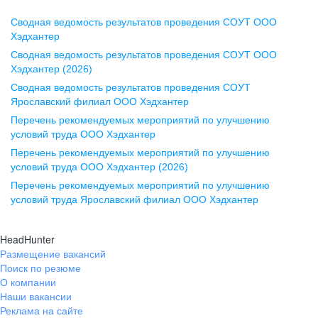
Сводная ведомость результатов проведения СОУТ ООО
Воронеж
Хэдхантер
Сводная ведомость результатов проведения СОУТ ООО
ул. Комиссаржевской, д. 10,
Хэдхантер (2026)
офис 1212
Сводная ведомость результатов проведения СОУТ
+7 473 280-05-05
Ярославский филиал ООО Хэдхантер
pr@vrn.hh.ru
Перечень рекомендуемых мероприятий по улучшению
условий труда ООО Хэдхантер
Казань
Перечень рекомендуемых мероприятий по улучшению
ул. Спартаковская, д. 2А, этаж 3,
условий труда ООО Хэдхантер (2026)
помещение 15
Перечень рекомендуемых мероприятий по улучшению
условий труда Ярославский филиал ООО Хэдхантер
+7 843 212-12-50
pr@kzn.hh.ru
HeadHunter
Размещение вакансий
Екатеринбург
Поиск по резюме
ул. Боевых Дружин, стр. 20,
О компании
5 этаж, офис 505, 521
Наши вакансии
Реклама на сайте
+7 343 226-79-99