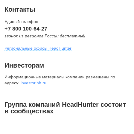
Контакты
Единый телефон
+7 800 100-64-27
звонок из регионов России бесплатный
Региональные офисы HeadHunter
Москва
Инвесторам
внутригородская территория
Информационные материалы компании размещены по
Муниципальный округ Тверской,
адресу:
investor.hh.ru
2-я Брестская ул., д. 48,
помещение 25
+7 495 974-64-27
Группа компаний HeadHunter состоит
+7 495 980-64-27
в сообществах
+7 495 134-92-24
press@hh.ru