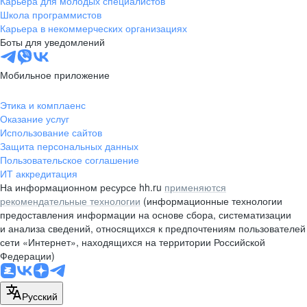
Карьера для молодых специалистов
pr@nsk.hh.ru
Школа программистов
Карьера в некоммерческих организациях
Минск
Боты для уведомлений
пр-т Дзержинского, д. 57,
10 этаж, помещение 45-1
Мобильное приложение
+375 (17)
336-03-02
Этика и комплаенс
pr@rabota.by
Оказание услуг
Использование сайтов
Алматы
Защита персональных данных
Пользовательское соглашение
пр. Абая, д. 151, БЦ Алатау,
ИТ аккредитация
12 этаж, офис 1209
На информационном ресурсе hh.ru
применяются
+7 727 232-13-13
рекомендательные технологии
(информационные технологии
pr@headhunter.com.kz
предоставления информации на основе сбора, систематизации
и анализа сведений, относящихся к предпочтениям пользователей
сети «Интернет», находящихся на территории Российской
Федерации)
Русский