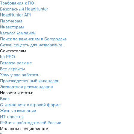
Требования к ПО
pr@ural.hh.ru
Безопасный HeadHunter
HeadHunter API
Краснодар
Партнерам
Инвесторам
ул. Янковского, д. 169, 7 этаж,
Каталог компаний
706 каб.
Поиск по вакансиям в Богородске
+7 861 205-55-57
Сетка: соцсеть для нетворкинга
pr@krd.hh.ru
Соискателям
hh PRO
Готовое резюме
Владивосток
Все сервисы
пер. Ланинский д. 4, офис 3.4
Хочу у вас работать
Производственный календарь
+7 423 202-33-28
Экспертная рекомендация
pr@dv.hh.ru
Новости и статьи
Блог
Новосибирск
О компаниях в игровой форме
Жизнь в компании
ул. Большевистская, д. 35,
ИТ-проекты
помещение 21
Рейтинг работодателей России
+7 383 207-94-64
Молодым специалистам