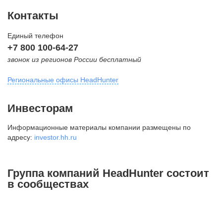
Контакты
Единый телефон
+7 800 100-64-27
звонок из регионов России бесплатный
Региональные офисы HeadHunter
Москва
Инвесторам
внутригородская территория
Информационные материалы компании размещены по
Муниципальный округ Тверской,
адресу:
investor.hh.ru
2-я Брестская ул., д. 48,
помещение 25
+7 495 974-64-27
Группа компаний HeadHunter состоит
+7 495 980-64-27
в сообществах
+7 495 134-92-24
press@hh.ru