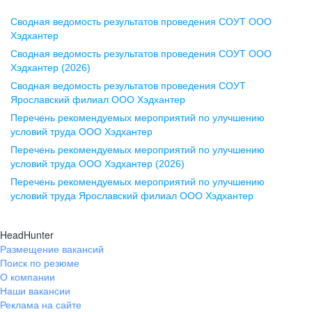
Сводная ведомость результатов проведения СОУТ ООО
Воронеж
Хэдхантер
Сводная ведомость результатов проведения СОУТ ООО
ул. Комиссаржевской, д. 10,
Хэдхантер (2026)
офис 1212
Сводная ведомость результатов проведения СОУТ
+7 473 280-05-05
Ярославский филиал ООО Хэдхантер
pr@vrn.hh.ru
Перечень рекомендуемых мероприятий по улучшению
условий труда ООО Хэдхантер
Казань
Перечень рекомендуемых мероприятий по улучшению
ул. Спартаковская, д. 2А, этаж 3,
условий труда ООО Хэдхантер (2026)
помещение 15
Перечень рекомендуемых мероприятий по улучшению
условий труда Ярославский филиал ООО Хэдхантер
+7 843 212-12-50
pr@kzn.hh.ru
HeadHunter
Размещение вакансий
Екатеринбург
Поиск по резюме
ул. Боевых Дружин, стр. 20,
О компании
5 этаж, офис 505, 521
Наши вакансии
Реклама на сайте
+7 343 226-79-99