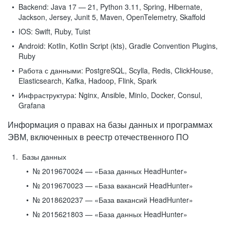
Backend:
Java 17 — 21, Python 3.11, Spring, Hibernate,
Jackson, Jersey, Junit 5, Maven, OpenTelemetry, Skaffold
IOS:
Swift, Ruby, Tuist
Android:
Kotlin, Kotlin Script (kts), Gradle Convention Plugins,
Ruby
Работа с данными:
PostgreSQL, Scylla, Redis, ClickHouse,
Elasticsearch, Kafka, Hadoop, Flink, Spark
Инфраструктура:
Nginx, Ansible, MinIo, Docker, Consul,
Grafana
Информация о правах на базы данных и программах
ЭВМ, включенных в реестр отечественного ПО
Базы данных
№ 2019670024 — «База данных HeadHunter»
№ 2019670023 — «База вакансий HeadHunter»
№ 2018620237 — «База вакансий HeadHunter»
№ 2015621803 — «База данных HeadHunter»