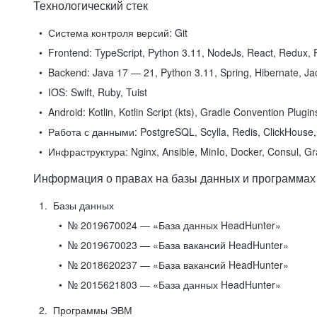
Технологический стек
Система контроля версий:
Git
Frontend:
TypeScript, Python 3.11, NodeJs, React, Redux, R
Backend:
Java 17 — 21, Python 3.11, Spring, Hibernate, Jac
IOS:
Swift, Ruby, Tuist
Android:
Kotlin, Kotlin Script (kts), Gradle Convention Plugi
Работа с данными:
PostgreSQL, Scylla, Redis, ClickHouse, 
Инфраструктура:
Nginx, Ansible, MinIo, Docker, Consul, G
Информация о правах на базы данных и программах
Базы данных
№ 2019670024 — «База данных HeadHunter»
№ 2019670023 — «База вакансий HeadHunter»
№ 2018620237 — «База вакансий HeadHunter»
№ 2015621803 — «База данных HeadHunter»
Программы ЭВМ