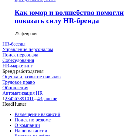
Как юмор и волшебство помогли
показать силу HR-бренда
25 февраля
HR-беседы
Управление персоналом
Поиск персонала
Собеседования
HR-маркетинг
Бренд работодателя
Оценка и развитие навыков
Трудовое право
Обновления
Автоматизация HR
1
2
3
4
5
6
7
8
9
10
11
...
43
дальше
HeadHunter
Размещение вакансий
Поиск по резюме
О компании
Наши вакансии