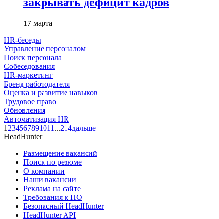
закрывать дефицит кадров
17 марта
HR-беседы
Управление персоналом
Поиск персонала
Собеседования
HR-маркетинг
Бренд работодателя
Оценка и развитие навыков
Трудовое право
Обновления
Автоматизация HR
1
2
3
4
5
6
7
8
9
10
11
...
214
дальше
HeadHunter
Размещение вакансий
Поиск по резюме
О компании
Наши вакансии
Реклама на сайте
Требования к ПО
Безопасный HeadHunter
HeadHunter API