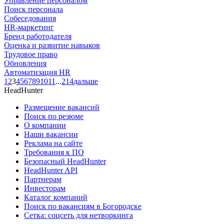
Управление персоналом
Поиск персонала
Собеседования
HR-маркетинг
Бренд работодателя
Оценка и развитие навыков
Трудовое право
Обновления
Автоматизация HR
1
2
3
4
5
6
7
8
9
10
11
...
214
дальше
HeadHunter
Размещение вакансий
Поиск по резюме
О компании
Наши вакансии
Реклама на сайте
Требования к ПО
Безопасный HeadHunter
HeadHunter API
Партнерам
Инвесторам
Каталог компаний
Поиск по вакансиям в Богородске
Сетка: соцсеть для нетворкинга