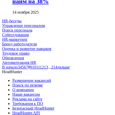
найм на 38%
14 ноября 2025
HR-беседы
Управление персоналом
Поиск персонала
Собеседования
HR-маркетинг
Бренд работодателя
Оценка и развитие навыков
Трудовое право
Обновления
Автоматизация HR
В начало
3
4
5
6
7
8
9
10
11
12
13
...
214
дальше
HeadHunter
Размещение вакансий
Поиск по резюме
О компании
Наши вакансии
Реклама на сайте
Требования к ПО
Безопасный HeadHunter
HeadHunter API