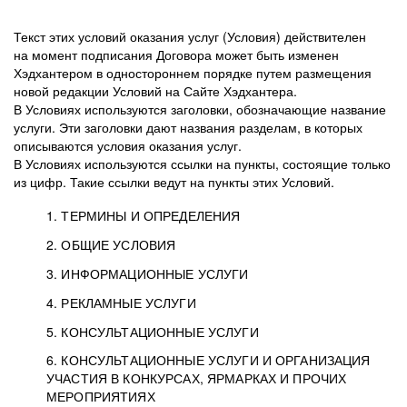
Текст этих условий оказания услуг (Условия) действителен
на момент подписания Договора может быть изменен
Хэдхантером в одностороннем порядке путем размещения
новой редакции Условий на Сайте Хэдхантера.
В Условиях используются заголовки, обозначающие название
услуги. Эти заголовки дают названия разделам, в которых
описываются условия оказания услуг.
В Условиях используются ссылки на пункты, состоящие только
из цифр. Такие ссылки ведут на пункты этих Условий.
1. ТЕРМИНЫ И ОПРЕДЕЛЕНИЯ
2. ОБЩИЕ УСЛОВИЯ
3. ИНФОРМАЦИОННЫЕ УСЛУГИ
1.1. Хэдхантер, или
Хэдхантер, ООО
4. РЕКЛАМНЫЕ УСЛУГИ
HeadHunter, или
«Хэдхантер», ИНН
2.1. Типы и статусы регистрации
5. КОНСУЛЬТАЦИОННЫЕ УСЛУГИ
Исполнитель
7718620740, адрес:
Типы регистрации
3.1. Предоставление доступа к базе данных
2.2. Активация услуг
6. КОНСУЛЬТАЦИОННЫЕ УСЛУГИ И ОРГАНИЗАЦИЯ
125047, г. Москва,
резюме с предложениями Соискателей
Описание и активация
УЧАСТИЯ В КОНКУРСАХ, ЯРМАРКАХ И ПРОЧИХ
2.1.1. Заказчику может быть присвоен один
4.0. Общие условия оказания рекламных услуг
внутригородская
о трудоустройстве с возможностью просмотра
МЕРОПРИЯТИЯХ
из Типов регистраций.
территория
4.0.1. Хэдхантер оказывает Заказчику услугу