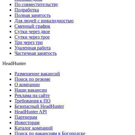
По совместительству
Подработка
Полная занятость
Для людей с инвалидностью
Сменный график
Сутки через двое
Сутки через трое
Три через три
Удаленная работа
Частичная занятость
HeadHunter
Размещение вакансий
Поиск по резюме
О компании
Наши вакансии
Реклама на сайте
Требования к ПО
Безопасный HeadHunter
HeadHunter API
Партнерам
Инвесторам
Каталог компаний
Поиск по вакансиям в Богородске