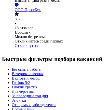
Выплаты: Два раза в месяц
ООО
ПрессБук
3.8
•
18
отзывов
Норильск
Можно без резюме
Откликнитесь среди первых
Откликнуться
Быстрые фильтры подбора вакансий
Без опыта работы
Вечерняя и ночная
Вахтовый метод
График 5/2
Гибкий график
Два через два
За последние три дня
За сутки
От прямых работодателей
Полный день